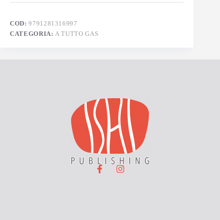
COD:
9791281316997
CATEGORIA:
A TUTTO GAS