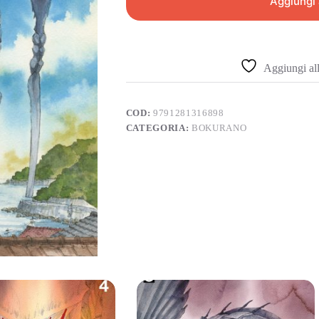
Aggiungi 
Aggiungi alla
COD:
9791281316898
CATEGORIA:
BOKURANO