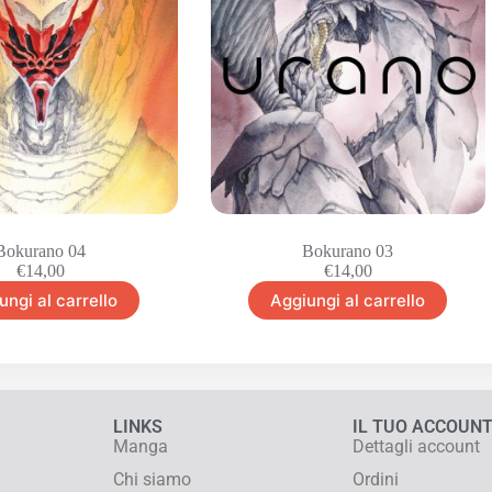
Bokurano 04
Bokurano 03
€
14,00
€
14,00
ungi al carrello
Aggiungi al carrello
LINKS
IL TUO ACCOUN
Manga
Dettagli account
Chi siamo
Ordini