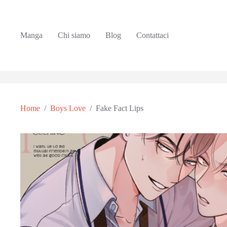
Manga
Chi siamo
Blog
Contattaci
Home
/
Boys Love
/
Fake Fact Lips