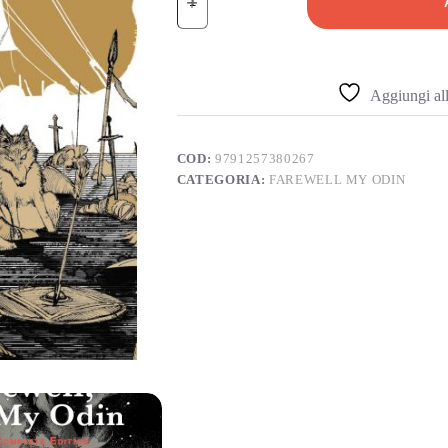
Aggiungi alla
COD:
9791257380267
CATEGORIA:
FAREWELL MY ODIN