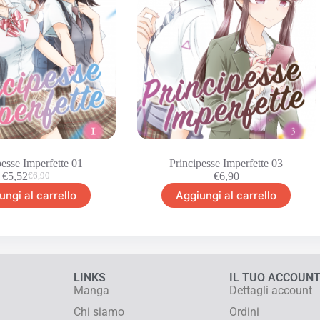
pesse Imperfette 01
Principesse Imperfette 03
€
5,52
€
6,90
€
6,90
ungi al carrello
Aggiungi al carrello
LINKS
IL TUO ACCOUN
Manga
Dettagli account
Chi siamo
Ordini