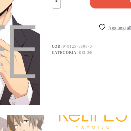
Aggiungi alla
COD:
9791257380076
CATEGORIA:
RELIFE