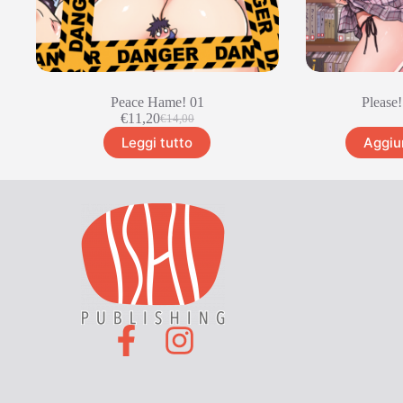
Peace Hame! 01
Please!
€
11,20
€
14,00
Leggi tutto
Aggiun