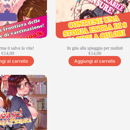
rma ti salva la vita!
In gita alla spiaggia per nudisti
€
14,00
€
14,00
gi al carrello
Aggiungi al carrello