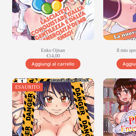
Enko Ojisan
Il mio spe
€
14,00
Aggiungi al carrello
Aggiun
ESAURITO