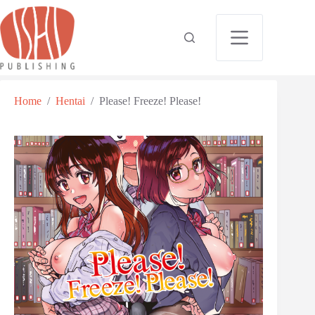
Home
/
Hentai
/
Please! Freeze! Please!