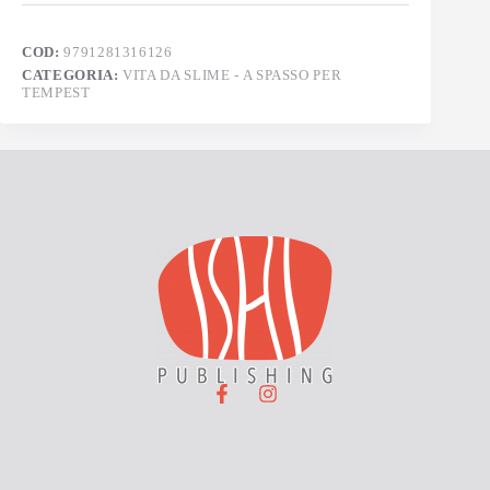
COD:
9791281316126
CATEGORIA:
VITA DA SLIME - A SPASSO PER
TEMPEST