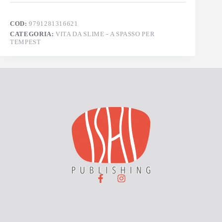
COD:
9791281316621
CATEGORIA:
VITA DA SLIME - A SPASSO PER
TEMPEST