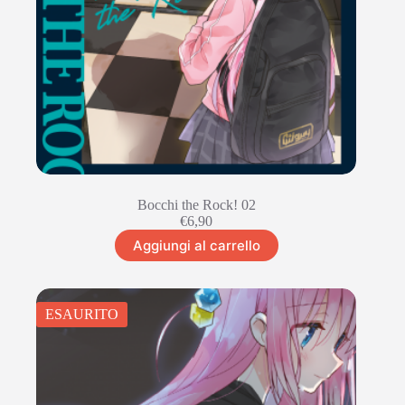
Bocchi the Rock! 02
€
6,90
Aggiungi al carrello
ESAURITO