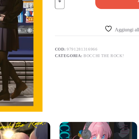
Aggiungi alla
COD:
9791281316966
CATEGORIA:
BOCCHI THE ROCK!