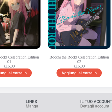
ock! Celebration Edition
Bocchi the Rock! Celebration Edition
01
02
€
16,00
€
16,00
ungi al carrello
Aggiungi al carrello
LINKS
IL TUO ACCOUN
Manga
Dettagli account